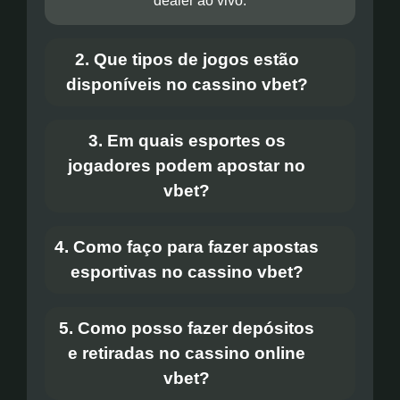
dealer ao vivo.
2. Que tipos de jogos estão
disponíveis no cassino vbet?
3. Em quais esportes os
jogadores podem apostar no
vbet?
4. Como faço para fazer apostas
esportivas no cassino vbet?
5. Como posso fazer depósitos
e retiradas no cassino online
vbet?