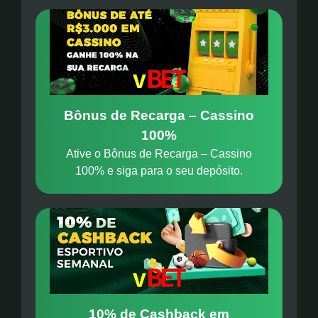
Bônus de Recarga – Cassino
100%
Ative o Bônus de Recarga – Cassino
100% e siga para o seu depósito.
10% de Cashback em