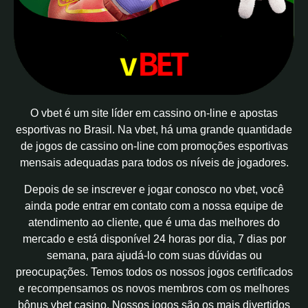
O vbet é um site líder em cassino on-line e apostas
esportivas no Brasil. Na vbet, há uma grande quantidade
de jogos de cassino on-line com promoções esportivas
mensais adequadas para todos os níveis de jogadores.
Depois de se inscrever e jogar conosco no vbet, você
ainda pode entrar em contato com a nossa equipe de
atendimento ao cliente, que é uma das melhores do
mercado e está disponível 24 horas por dia, 7 dias por
semana, para ajudá-lo com suas dúvidas ou
preocupações. Temos todos os nossos jogos certificados
e recompensamos os novos membros com os melhores
bônus vbet casino. Nossos jogos são os mais divertidos