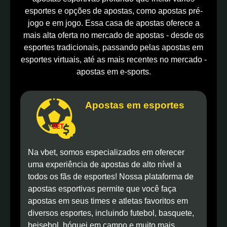
esportes e opções de apostas, como apostas pré-
jogo e em jogo. Essa casa de apostas oferece a
mais alta oferta no mercado de apostas - desde os
esportes tradicionais, passando pelas apostas em
esportes virtuais, até as mais recentes no mercado -
apostas em e-sports.
Apostas em esportes
Na vbet, somos especializados em oferecer
uma experiência de apostas de alto nível a
todos os fãs de esportes! Nossa plataforma de
apostas esportivas permite que você faça
apostas em seus times e atletas favoritos em
diversos esportes, incluindo futebol, basquete,
beisebol, hóquei em campo e muito mais.