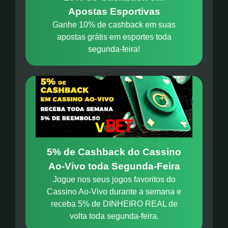
Apostas Esportivas
Ganhe 10% de cashback em suas
apostas grátis em esportes toda
segunda-feira!
5% de Cashback do Cassino
Ao-Vivo toda Segunda-Feira
Jogue nos seus jogos favoritos do
Cassino Ao-Vivo durante a semana e
receba 5% de DINHEIRO REAL de
volta toda segunda-feira.