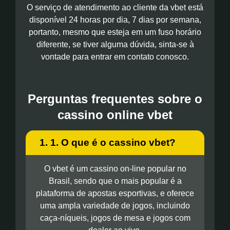
O serviço de atendimento ao cliente da vbet está
disponível 24 horas por dia, 7 dias por semana,
portanto, mesmo que esteja em um fuso horário
diferente, se tiver alguma dúvida, sinta-se à
vontade para entrar em contato conosco.
Perguntas frequentes sobre o
cassino online vbet
1. 1. O que é o cassino vbet?
O vbet é um cassino on-line popular no
Brasil, sendo que o mais popular é a
plataforma de apostas esportivas, e oferece
uma ampla variedade de jogos, incluindo
caça-níqueis, jogos de mesa e jogos com