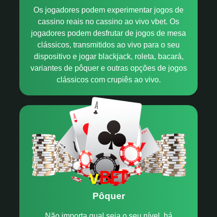
Os jogadores podem experimentar jogos de
cassino reais no cassino ao vivo vbet. Os
jogadores podem desfrutar de jogos de mesa
clássicos, transmitidos ao vivo para o seu
dispositivo e jogar blackjack, roleta, bacará,
variantes de pôquer e outras opções de jogos
clássicos com crupiês ao vivo.
Pôquer
Não importa qual seja o seu nível, há