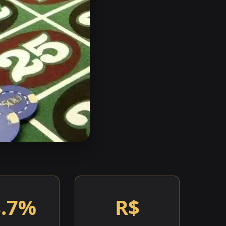
8.7%
R$