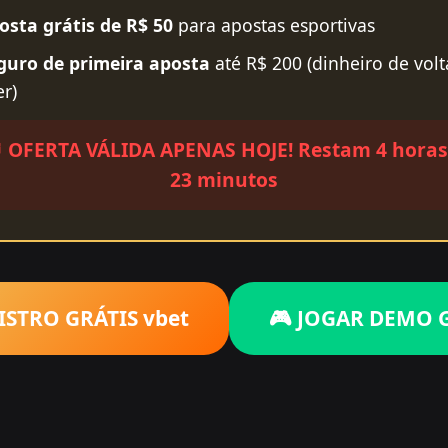
osta grátis de R$ 50
para apostas esportivas
guro de primeira aposta
até R$ 200 (dinheiro de volt
r)
 OFERTA VÁLIDA APENAS HOJE! Restam 4 horas
23 minutos
ISTRO GRÁTIS vbet
🎮 JOGAR DEMO 