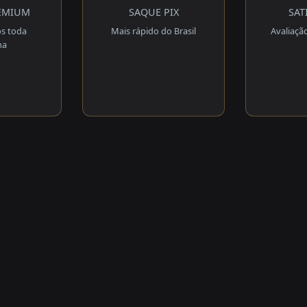
EMIUM
SAQUE PIX
SAT
s toda
Mais rápido do Brasil
Avaliaçã
na