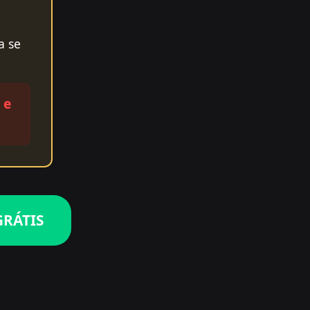
a se
 e
GRÁTIS