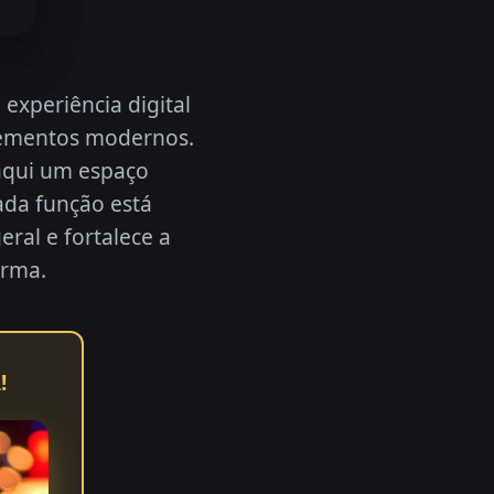
experiência digital
lementos modernos.
 aqui um espaço
ada função está
ral e fortalece a
orma.
!