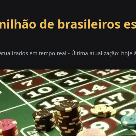
milhão de brasileiros 
tualizados em tempo real - Última atualização: hoje 