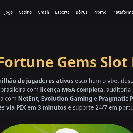
Jogo
Casino
Crash
Esporte
Bônus
Promo
Plataform
Fortune Gems Slot 
milhão de jogadores ativos
escolhem o vbet des
 brasileira com
licença MGA completa
, auditori
iva com
NetEnt, Evolution Gaming e Pragmatic P
s via PIX em 3 minutos
e suporte 24/7 em port