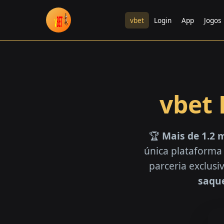
vbet
Login
App
Jogos
vbet 
🏆
Mais de 1.2 
única plataforma
parceria exclus
saque