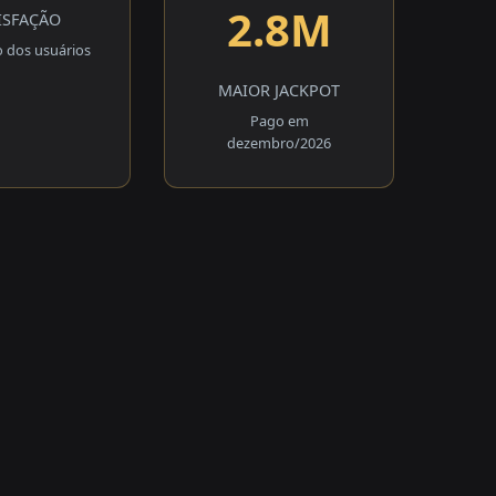
2.8M
ISFAÇÃO
o dos usuários
MAIOR JACKPOT
Pago em
dezembro/2026