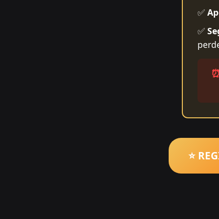
✅
Ap
✅
Se
perde
⏰
⭐ REG