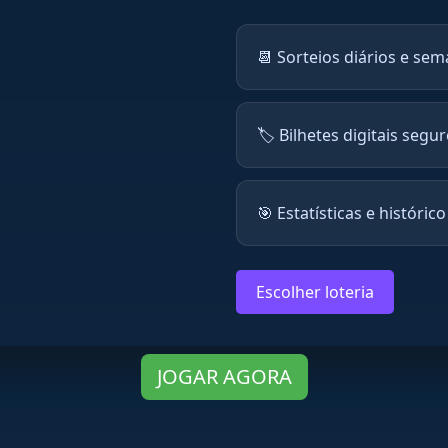
📆 Sorteios diários e sem
🏷️ Bilhetes digitais segu
🎯 Estatísticas e históric
Escolher loteria
JOGAR AGORA