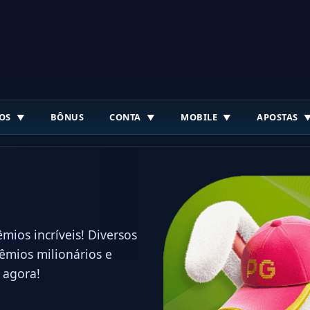
OS
BÔNUS
CONTA
MOBILE
APOSTAS
mios incríveis! Diversos
rêmios milionários e
 agora!