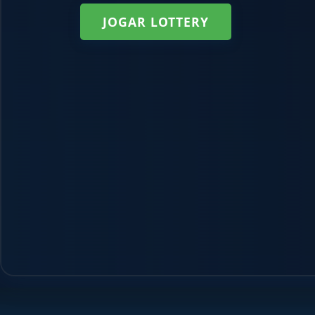
JOGAR LOTTERY