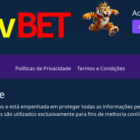
A
Políticas de Privacidade
Termos e Condições
de
rios e está empenhada em proteger todas as informações p
os são utilizados exclusivamente para fins de melhoria con