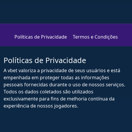
Políticas de Privacidade
Termos e Condições
Políticas de Privacidade
A vbet valoriza a privacidade de seus usuários e está
empenhada em proteger todas as informações
pessoais fornecidas durante o uso de nossos serviços.
Todos os dados coletados são utilizados
exclusivamente para fins de melhoria contínua da
experiência de nossos jogadores.