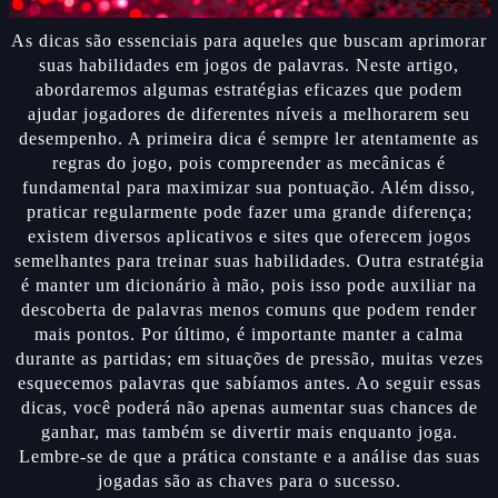
As dicas são essenciais para aqueles que buscam aprimorar
suas habilidades em jogos de palavras. Neste artigo,
abordaremos algumas estratégias eficazes que podem
ajudar jogadores de diferentes níveis a melhorarem seu
desempenho. A primeira dica é sempre ler atentamente as
regras do jogo, pois compreender as mecânicas é
fundamental para maximizar sua pontuação. Além disso,
praticar regularmente pode fazer uma grande diferença;
existem diversos aplicativos e sites que oferecem jogos
semelhantes para treinar suas habilidades. Outra estratégia
é manter um dicionário à mão, pois isso pode auxiliar na
descoberta de palavras menos comuns que podem render
mais pontos. Por último, é importante manter a calma
durante as partidas; em situações de pressão, muitas vezes
esquecemos palavras que sabíamos antes. Ao seguir essas
dicas, você poderá não apenas aumentar suas chances de
ganhar, mas também se divertir mais enquanto joga.
Lembre-se de que a prática constante e a análise das suas
jogadas são as chaves para o sucesso.