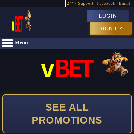
24*7 Support
Facebook
Email
LOGIN
SIGN UP
Menu
SEE ALL
PROMOTIONS