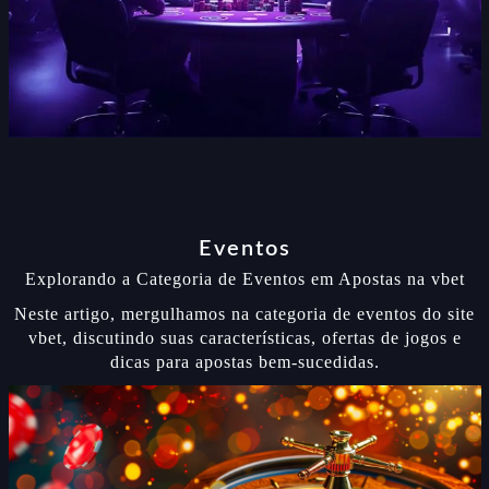
Eventos
Explorando a Categoria de Eventos em Apostas na vbet
Neste artigo, mergulhamos na categoria de eventos do site
vbet, discutindo suas características, ofertas de jogos e
dicas para apostas bem-sucedidas.