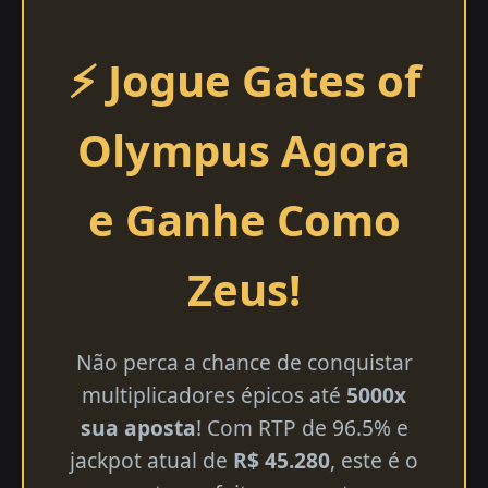
⚡ Jogue Gates of
Olympus Agora
e Ganhe Como
Zeus!
Não perca a chance de conquistar
multiplicadores épicos até
5000x
sua aposta
! Com RTP de 96.5% e
jackpot atual de
R$ 45.280
, este é o