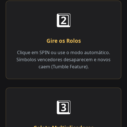
2️⃣
Gire os Rolos
Clique em SPIN ou use o modo automático.
Símbolos vencedores desaparecem e novos
caem (Tumble Feature).
3️⃣