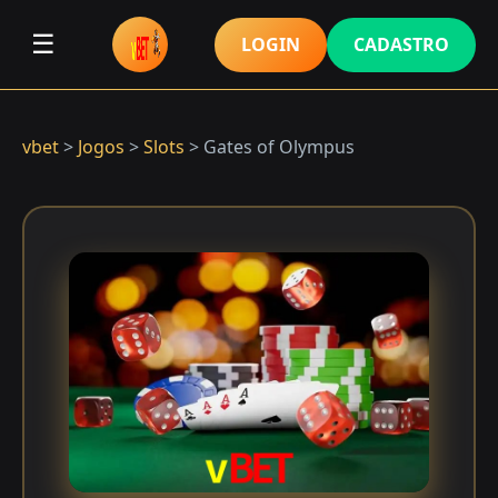
☰
LOGIN
CADASTRO
vbet
>
Jogos
>
Slots
> Gates of Olympus