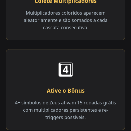
Colete Multiplicadores
Multiplicadores coloridos aparecem
aleatoriamente e são somados a cada
cascata consecutiva.
4️⃣
Ative o Bônus
4+ símbolos de Zeus ativam 15 rodadas grátis
com multiplicadores persistentes e re-
triggers possíveis.