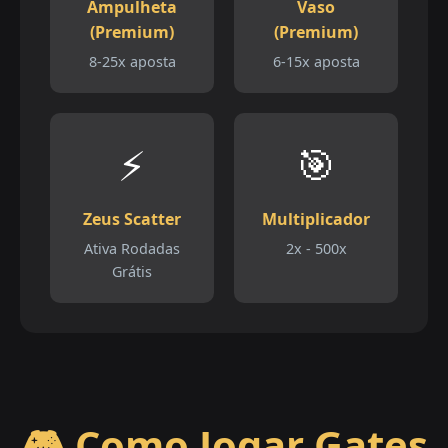
Ampulheta
Vaso
(Premium)
(Premium)
8-25x aposta
6-15x aposta
⚡
🎯
Zeus Scatter
Multiplicador
Ativa Rodadas
2x - 500x
Grátis
🎮 Como Jogar Gates