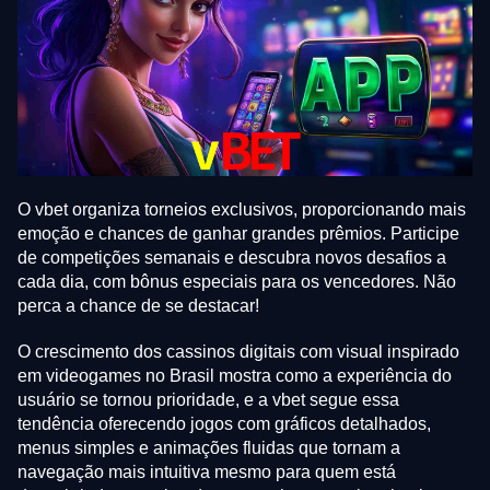
O vbet organiza torneios exclusivos, proporcionando mais
emoção e chances de ganhar grandes prêmios. Participe
de competições semanais e descubra novos desafios a
cada dia, com bônus especiais para os vencedores. Não
perca a chance de se destacar!
O crescimento dos cassinos digitais com visual inspirado
em videogames no Brasil mostra como a experiência do
usuário se tornou prioridade, e a vbet segue essa
tendência oferecendo jogos com gráficos detalhados,
menus simples e animações fluidas que tornam a
navegação mais intuitiva mesmo para quem está