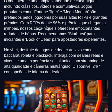
O vbet oferece uma ampla variedade de caça-níqueis,
incluindo clássicos, vídeos e acumulativos. Jogos
populares como 'Fortune Tiger' e 'Mega Moolah' são
preferidos pelos jogadores por suas altas RTPs e grandes
prêmios. Com RTPs de até 96% e prêmios que chegam a
milhões, nossos caça-níqueis oferecem emocionantes
rodadas de bônus. Recomendamos 'Starburst' para
iniciantes e 'Book of Dead' para apostadores experientes.
No vbet, desfrute de jogos de dealer ao vivo como
baccarat, roleta e blackjack. Interaja com dealers reais e
vivencie uma experiência social única com streaming de
alta qualidade e câmeras multiângulo. Disponível 24/7
com opções de idioma do dealer.