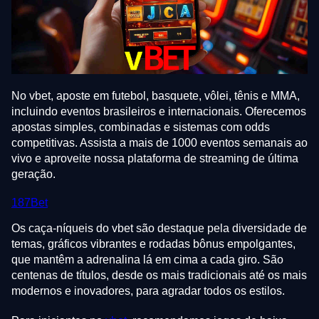
No vbet, aposte em futebol, basquete, vôlei, tênis e MMA,
incluindo eventos brasileiros e internacionais. Oferecemos
apostas simples, combinadas e sistemas com odds
competitivas. Assista a mais de 1000 eventos semanais ao
vivo e aproveite nossa plataforma de streaming de última
geração.
187Bet
Os caça-níqueis do vbet são destaque pela diversidade de
temas, gráficos vibrantes e rodadas bônus empolgantes,
que mantêm a adrenalina lá em cima a cada giro. São
centenas de títulos, desde os mais tradicionais até os mais
modernos e inovadores, para agradar todos os estilos.