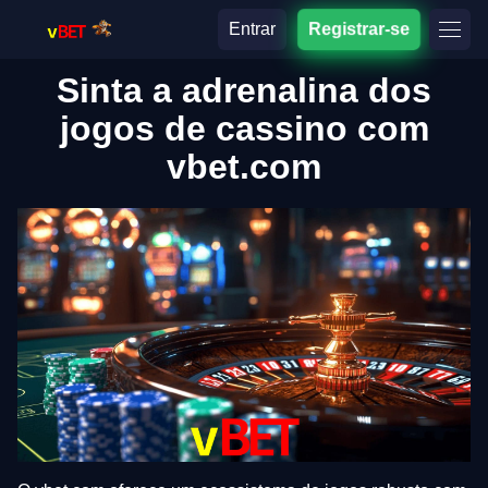
Entrar
Registrar-se
Sinta a adrenalina dos
jogos de cassino com
vbet.com