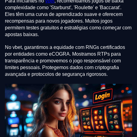
Para iniciantes no
vbet
, recomendamos jogos de baixa
complexidade como 'Starburst', 'Roulette' e 'Baccarat'.
Eles têm uma curva de aprendizado suave e oferecem
recompensas para novos jogadores. Muitos jogos
permitem testes gratuitos e estratégias como começar com
apostas baixas.
No vbet, garantimos a equidade com RNGs certificados
por entidades como eCOGRA. Mostramos RTPs para
transparência e promovemos o jogo responsável com
limites pessoais. Protegemos dados com criptografia
avançada e protocolos de segurança rigorosos.