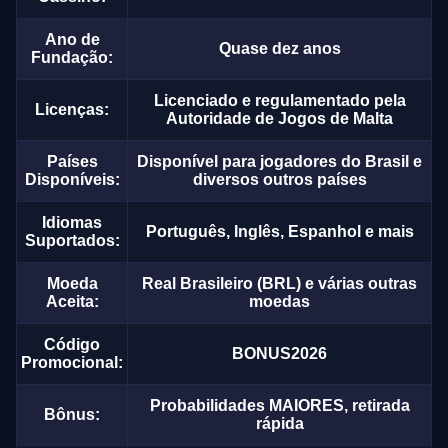
Ano de
Quase dez anos
Fundação:
Licenciado e regulamentado pela
Licenças:
Autoridade de Jogos de Malta
Países
Disponível para jogadores do Brasil e
Disponíveis:
diversos outros países
Idiomas
Português, Inglês, Espanhol e mais
Suportados:
Moeda
Real Brasileiro (BRL) e várias outras
Aceita:
moedas
Código
BONUS2026
Promocional:
Probabilidades MAIORES, retirada
Bônus:
rápida