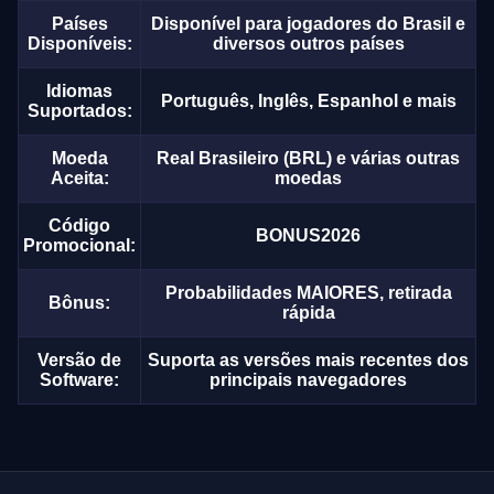
Países
Disponível para jogadores do Brasil e
Disponíveis:
diversos outros países
Idiomas
Português, Inglês, Espanhol e mais
Suportados:
Moeda
Real Brasileiro (BRL) e várias outras
Aceita:
moedas
Código
BONUS2026
Promocional:
Probabilidades MAIORES, retirada
Bônus:
rápida
Versão de
Suporta as versões mais recentes dos
Software:
principais navegadores