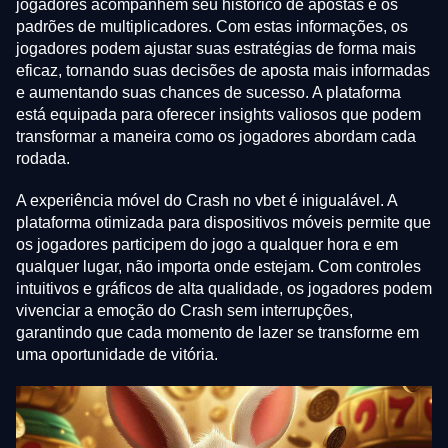
jogadores acompanhem seu histórico de apostas e os
padrões de multiplicadores. Com estas informações, os
jogadores podem ajustar suas estratégias de forma mais
eficaz, tornando suas decisões de aposta mais informadas
e aumentando suas chances de sucesso. A plataforma
está equipada para oferecer insights valiosos que podem
transformar a maneira como os jogadores abordam cada
rodada.
A experiência móvel do Crash no vbet é inigualável. A
plataforma otimizada para dispositivos móveis permite que
os jogadores participem do jogo a qualquer hora e em
qualquer lugar, não importa onde estejam. Com controles
intuitivos e gráficos de alta qualidade, os jogadores podem
vivenciar a emoção do Crash sem interrupções,
garantindo que cada momento de lazer se transforme em
uma oportunidade de vitória.