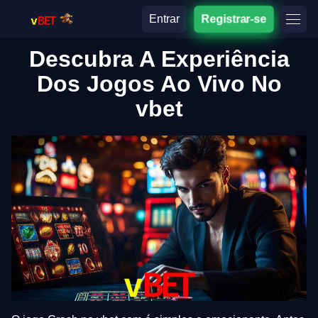
Entrar
Registrar-se
Descubra A Experiência
Dos Jogos Ao Vivo No
vbet