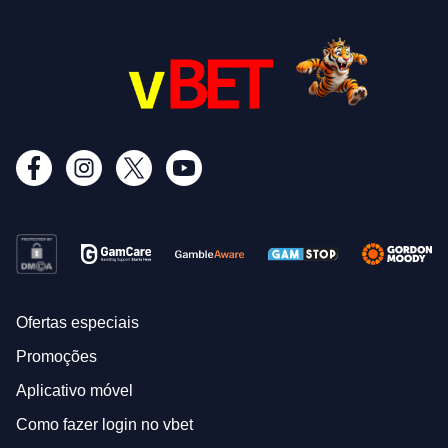
Ofertas especiais
Promoções
Aplicativo móvel
Como fazer login no vbet