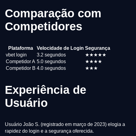
Comparação com
Competidores
Plataforma
Velocidade de Login
Segurança
vbet login
3.2 segundos
★★★★★
Competidor A
5.0 segundos
★★★★
Competidor B
4.0 segundos
★★★
Experiência de
Usuário
Usuário João S. (registrado em março de 2023) elogia a
rapidez do login e a segurança oferecida.