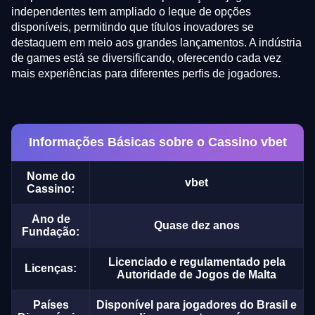
independentes tem ampliado o leque de opções
disponíveis, permitindo que títulos inovadores se
destaquem em meio aos grandes lançamentos. A indústria
de games está se diversificando, oferecendo cada vez
mais experiências para diferentes perfis de jogadores.
Informações Básicas sobre o Cassino vbet
Nome do
vbet
Cassino:
Ano de
Quase dez anos
Fundação:
Licenciado e regulamentado pela
Licenças:
Autoridade de Jogos de Malta
Países
Disponível para jogadores do Brasil e