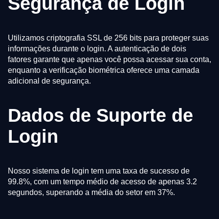
Segurança de Login
Utilizamos criptografia SSL de 256 bits para proteger suas
informações durante o login. A autenticação de dois
fatores garante que apenas você possa acessar sua conta,
enquanto a verificação biométrica oferece uma camada
adicional de segurança.
Dados de Suporte de
Login
Nosso sistema de login tem uma taxa de sucesso de
99.8%, com um tempo médio de acesso de apenas 3.2
segundos, superando a média do setor em 37%.