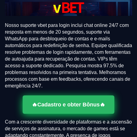
Nosso suporte vbet para login inclui chat online 24/7 com
resposta em menos de 20 segundos, suporte via
WhatsApp para desbloqueio de contas e e-mails
automáticos para redefinição de senha. Equipe qualificada
resolve problemas de login rapidamente, com ferramentas
de autoajuda para recuperação de contas. VIPs têm
acesso a suporte dedicado. Pesquisa mostra 97.5% de
problemas resolvidos na primeira tentativa. Melhoramos
processos com base em feedbacks, oferecendo canais de
emergência 24/7.
🔥Cadastro e obter Bônus🔥
Com a crescente diversidade de plataformas e a ascensão
de serviços de assinatura, o mercado de games está se
adaptando constantemente. A presença de jogos