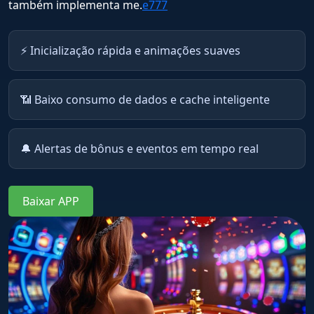
também implementa me.
e777
⚡ Inicialização rápida e animações suaves
📶 Baixo consumo de dados e cache inteligente
🔔 Alertas de bônus e eventos em tempo real
Baixar APP