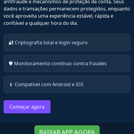
antifraude e mecanismos de proteção de conta. Seus
dados e transações permanecem protegidos, enquanto
você aproveita uma experiência estável, rápida e
confiável a qualquer hora do dia.
🔐 Criptografia total e login seguro
🛡️ Monitoramento contínuo contra fraudes
📱 Compatível com Android e iOS
Começar agora
BAIXAR APP AGORA