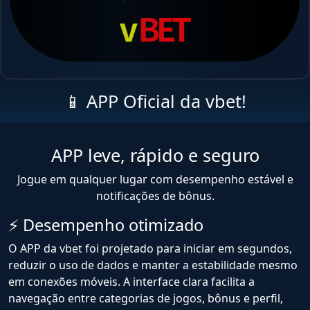
📱 APP Oficial da vbet!
APP leve, rápido e seguro
Jogue em qualquer lugar com desempenho estável e
notificações de bônus.
⚡ Desempenho otimizado
O APP da vbet foi projetado para iniciar em segundos,
reduzir o uso de dados e manter a estabilidade mesmo
em conexões móveis. A interface clara facilita a
navegação entre categorias de jogos, bônus e perfil,