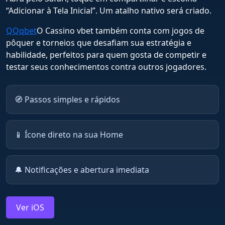
“Adicionar à Tela Inicial”. Um atalho nativo será criado.
QQqbet
O Cassino vbet também conta com jogos de
pôquer e torneios que desafiam sua estratégia e
habilidade, perfeitos para quem gosta de competir e
testar seus conhecimentos contra outros jogadores.
🧭 Passos simples e rápidos
📱 Ícone direto na sua Home
🔔 Notificações e abertura imediata
Ver iOS