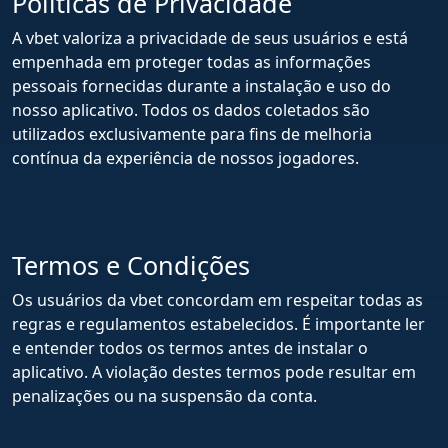
Políticas de Privacidade
A vbet valoriza a privacidade de seus usuários e está
empenhada em proteger todas as informações
pessoais fornecidas durante a instalação e uso do
nosso aplicativo. Todos os dados coletados são
utilizados exclusivamente para fins de melhoria
contínua da experiência de nossos jogadores.
Termos e Condições
Os usuários da vbet concordam em respeitar todas as
regras e regulamentos estabelecidos. É importante ler
e entender todos os termos antes de instalar o
aplicativo. A violação destes termos pode resultar em
penalizações ou na suspensão da conta.