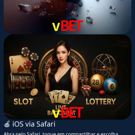
🍎 iOS via Safari
Abra pelo Safari, toque em compartilhar e escolha