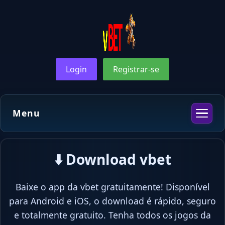
Login
Registrar-se
Menu
⬇️ Download vbet
Baixe o app da vbet gratuitamente! Disponível
para Android e iOS, o download é rápido, seguro
e totalmente gratuito. Tenha todos os jogos da