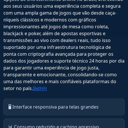
aos seus usuários uma experiência completa e segura
com uma ampla gama de jogos que vão desde caça-
níqueis clássicos e modernos com gráficos
impressionantes até jogos de mesa como roleta,
blackjack e poker, além de apostas esportivas e
transmissões ao vivo com dealers reais, tudo isso
suportado por uma infraestrutura tecnológica de
ponta com criptografia avançada para proteger os
dados dos jogadores e suporte técnico 24 horas por dia
para garantir uma experiência de jogo justa,
transparente e emocionante, consolidando-se como
uma das melhores e mais confiáveis plataformas do
setor no país.
BetHH
🖥️ Interface responsiva para telas grandes
📊 Consumo reduzido e caching agressivo