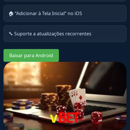
🏠 “Adicionar à Tela Inicial” no iOS
🔧 Suporte a atualizações recorrentes
Baixar para Android