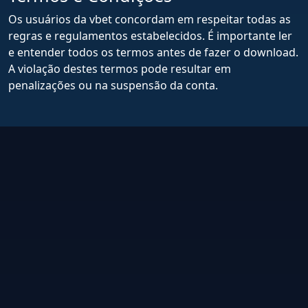
Os usuários da vbet concordam em respeitar todas as
regras e regulamentos estabelecidos. É importante ler
e entender todos os termos antes de fazer o download.
A violação destes termos pode resultar em
penalizações ou na suspensão da conta.