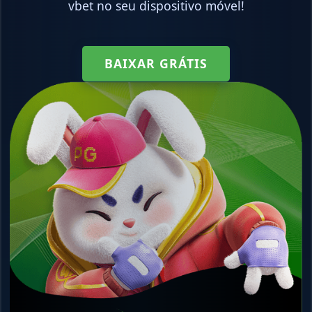
vbet no seu dispositivo móvel!
BAIXAR GRÁTIS