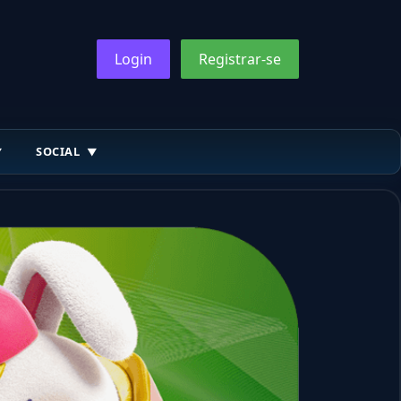
Login
Registrar-se
SOCIAL