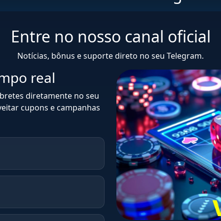
Entre no nosso canal oficial
Notícias, bônus e suporte direto no seu Telegram.
empo real
mbretes diretamente no seu
veitar cupons e campanhas