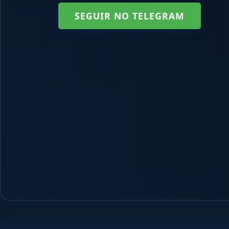
SEGUIR NO TELEGRAM