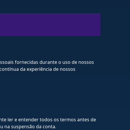
essoais fornecidas durante o uso de nossos
 contínua da experiência de nossos
te ler e entender todos os termos antes de
ou na suspensão da conta.