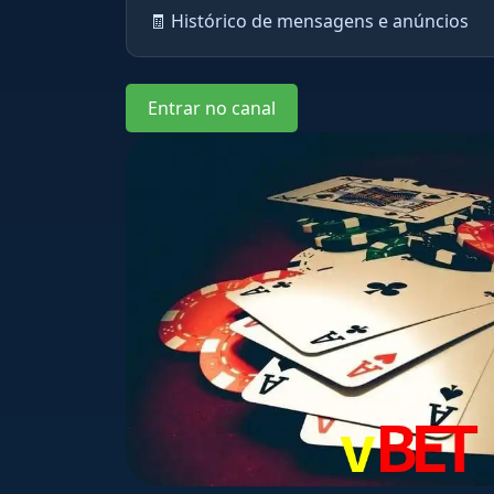
🧾 Histórico de mensagens e anúncios
Entrar no canal