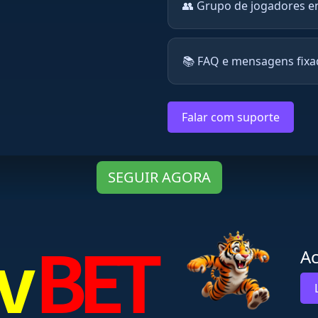
👥 Grupo de jogadores e
📚 FAQ e mensagens fixa
Falar com suporte
SEGUIR AGORA
A