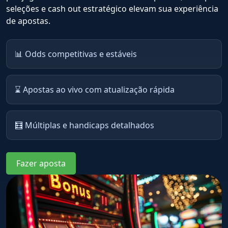
seleções e cash out estratégico elevam sua experiência
de apostas.
📊 Odds competitivas e estáveis
⌛ Apostas ao vivo com atualização rápida
🧮 Múltiplas e handicaps detalhados
Fazer aposta