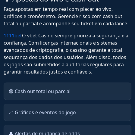
Faça apostas em tempo real com placar ao vivo,
gráficos e cronômetro. Gerencie risco com cash out
total ou parcial e acompanhe seu ticket em cada lance.
1111bet
O vbet Casino sempre prioriza a segurança e a
confiança. Com licenças internacionais e sistemas
avançados de criptografia, o cassino garante a total
segurança dos dados dos usuários. Além disso, todos
os jogos são submetidos a auditorias regulares para
garantir resultados justos e confiáveis.
🟢 Cash out total ou parcial
📈 Gráficos e eventos do jogo
🔔 Alertas de mudança de odds