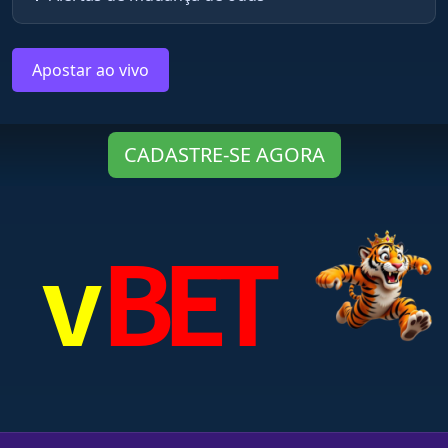
Apostar ao vivo
CADASTRE-SE AGORA