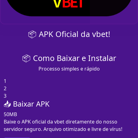
📦 APK Oficial da vbet!
📦 Como Baixar e Instalar
Processo simples e rápido
1
2
3
📥 Baixar APK
50MB
Baixe o APK oficial da vbet diretamente do nosso
servidor seguro. Arquivo otimizado e livre de vírus!