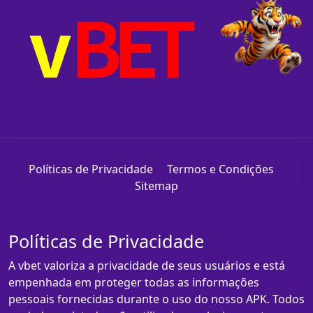
Políticas de Privacidade
Termos e Condições
Sitemap
Políticas de Privacidade
A vbet valoriza a privacidade de seus usuários e está
empenhada em proteger todas as informações
pessoais fornecidas durante o uso do nosso APK. Todos