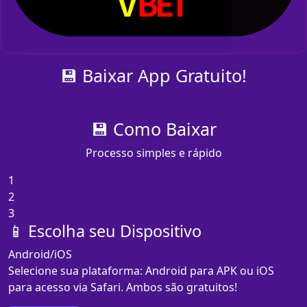
💾 Baixar App Gratuito!
💾 Como Baixar
Processo simples e rápido
1
2
3
📱 Escolha seu Dispositivo
Android/iOS
Selecione sua plataforma: Android para APK ou iOS
para acesso via Safari. Ambos são gratuitos!