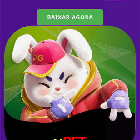
BAIXAR AGORA