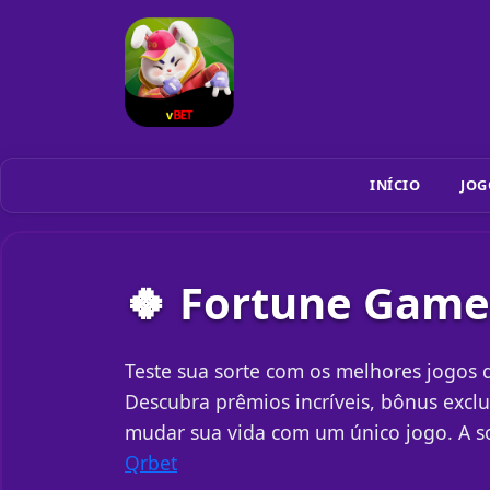
INÍCIO
JOG
🍀 Fortune Games
Teste sua sorte com os melhores jogos d
Descubra prêmios incríveis, bônus exclu
mudar sua vida com um único jogo. A so
Qrbet