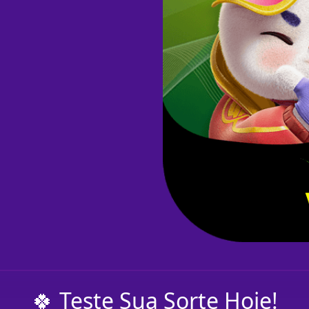
🍀 Teste Sua Sorte Hoje!