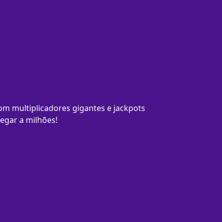
com multiplicadores gigantes e jackpots
egar a milhões!