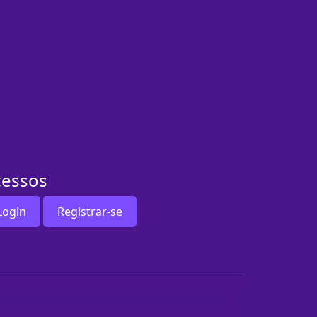
cessos
Login
Registrar-se