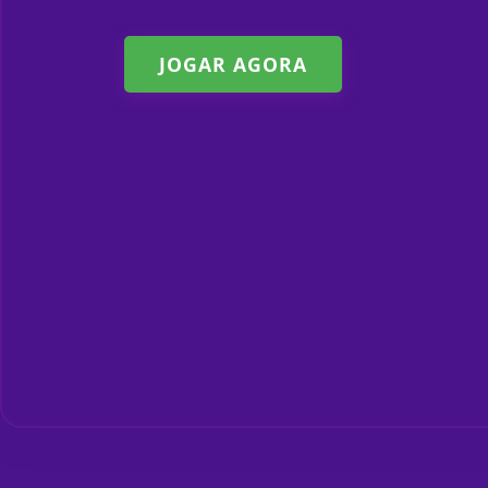
JOGAR AGORA