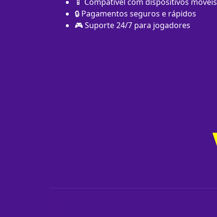
📱 Compatível com dispositivos móveis
🔒 Pagamentos seguros e rápidos
🎮 Suporte 24/7 para jogadores