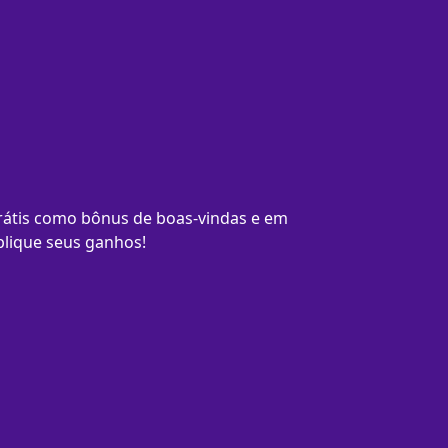
rátis como bônus de boas-vindas e em
plique seus ganhos!