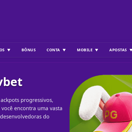
OS
BÔNUS
CONTA
MOBILE
APOSTAS
 vbet
jackpots progressivos,
t, você encontra uma vasta
s desenvolvedoras do