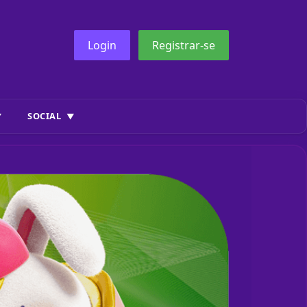
Login
Registrar-se
SOCIAL