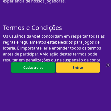
experiência de nossos jogadores.
Termos e Condições
Os usuários da vbet concordam em respeitar todas as
regras e regulamentos estabelecidos para jogos de
loteria. É importante ler e entender todos os termos
antes de participar. A violação destes termos pode
resultar em penalizações ou na suspensão da conta.
X
Cadastre-se
Entrar