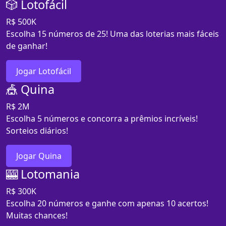
🎲 Lotofácil
R$ 500K
Escolha 15 números de 25! Uma das loterias mais fáceis
de ganhar!
Jogar Lotofácil
🎪 Quina
R$ 2M
Escolha 5 números e concorra a prêmios incríveis!
Sorteios diários!
Jogar Quina
🎰 Lotomania
R$ 300K
Escolha 20 números e ganhe com apenas 10 acertos!
Muitas chances!