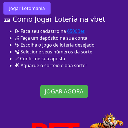
Jogar Lotomania
🎫 Como Jogar Loteria na vbet
📝 Faça seu cadastro na
6500Bet
💰 Faça um depósito na sua conta
🎯 Escolha o jogo de loteria desejado
🔢 Selecione seus números da sorte
✅ Confirme sua aposta
🎁 Aguarde o sorteio e boa sorte!
JOGAR AGORA