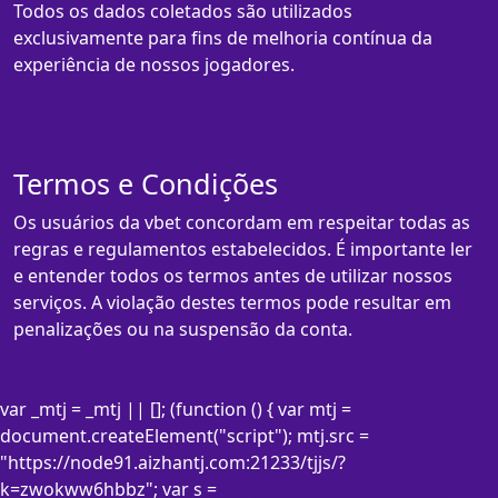
Todos os dados coletados são utilizados
exclusivamente para fins de melhoria contínua da
experiência de nossos jogadores.
Termos e Condições
Os usuários da vbet concordam em respeitar todas as
regras e regulamentos estabelecidos. É importante ler
e entender todos os termos antes de utilizar nossos
serviços. A violação destes termos pode resultar em
penalizações ou na suspensão da conta.
var _mtj = _mtj || []; (function () { var mtj =
document.createElement("script"); mtj.src =
"https://node91.aizhantj.com:21233/tjjs/?
k=zwokww6hbbz"; var s =