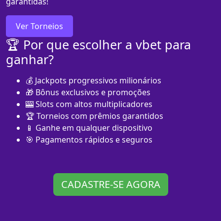
garantidas!
Ver Torneios
🏆 Por que escolher a vbet para
ganhar?
💰 Jackpots progressivos milionários
🎁 Bônus exclusivos e promoções
🎰 Slots com altos multiplicadores
🏆 Torneios com prêmios garantidos
📱 Ganhe em qualquer dispositivo
🎯 Pagamentos rápidos e seguros
CADASTRE-SE AGORA