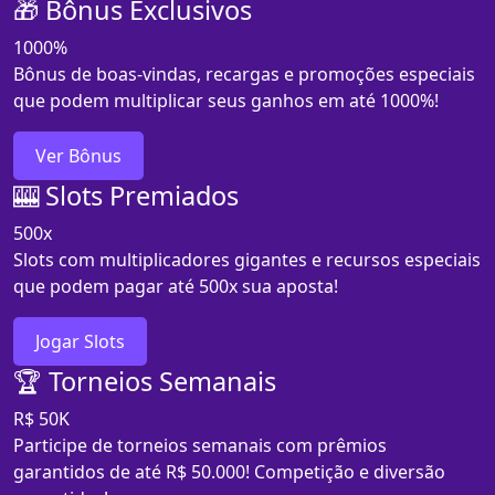
🎁 Bônus Exclusivos
1000%
Bônus de boas-vindas, recargas e promoções especiais
que podem multiplicar seus ganhos em até 1000%!
Ver Bônus
🎰 Slots Premiados
500x
Slots com multiplicadores gigantes e recursos especiais
que podem pagar até 500x sua aposta!
Jogar Slots
🏆 Torneios Semanais
R$ 50K
Participe de torneios semanais com prêmios
garantidos de até R$ 50.000! Competição e diversão