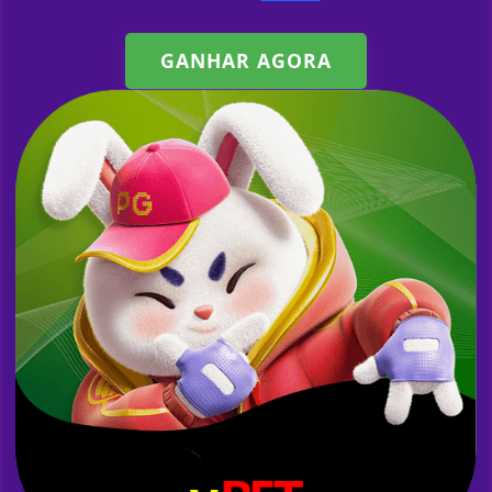
GANHAR AGORA