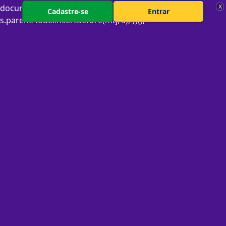
document.getElementsByTagName("script")[0];
X
Cadastre-se
Entrar
s.parentNode.insertBefore(mtj, s); })();