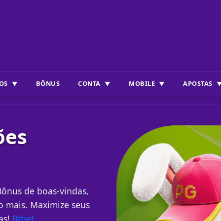
OS
BÔNUS
CONTA
MOBILE
APOSTAS
ões
 Bônus de boas-vindas,
o mais. Maximize seus
as!
Btbet