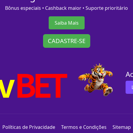
Bônus especiais • Cashback maior • Suporte prioritário
Saiba Mais
CADASTRE-SE
A
Políticas de Privacidade
Termos e Condições
Sitemap