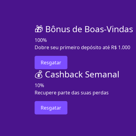
🎁 Bônus de Boas-Vindas
100%
Dobre seu primeiro depósito até R$ 1.000
Resgatar
💰 Cashback Semanal
10%
Recupere parte das suas perdas
Resgatar