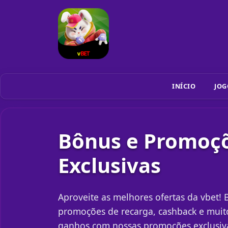
INÍCIO
JOG
Bônus e Promoç
Exclusivas
Aproveite as melhores ofertas da vbet!
promoções de recarga, cashback e muit
ganhos com nossas promoções exclusiv