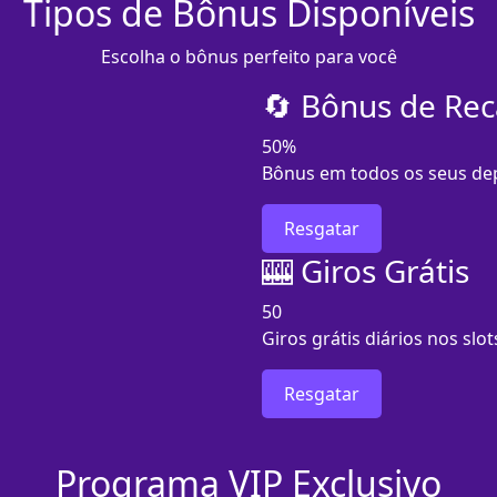
Tipos de Bônus Disponíveis
Escolha o bônus perfeito para você
🔄 Bônus de Re
50%
Bônus em todos os seus de
Resgatar
🎰 Giros Grátis
50
Giros grátis diários nos slot
Resgatar
Programa VIP Exclusivo