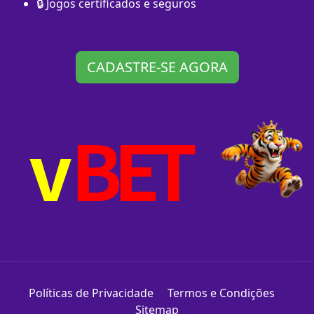
🔒 Jogos certificados e seguros
CADASTRE-SE AGORA
Políticas de Privacidade
Termos e Condições
Sitemap