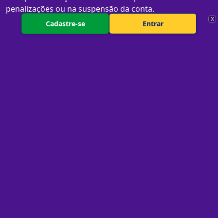
penalizações ou na suspensão da conta.
X
Cadastre-se
Entrar